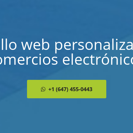
llo web personaliz
omercios electrónic
+1 (647) 455-0443