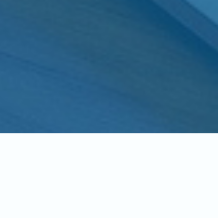
nalizado para comercios electrónicos
Si usted desea desarrollar una web para su co
obtenga su presupuesto gratis.