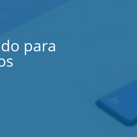
ado para
os